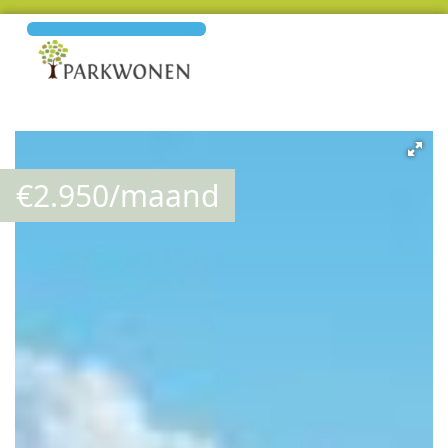
€
2.950
/maand